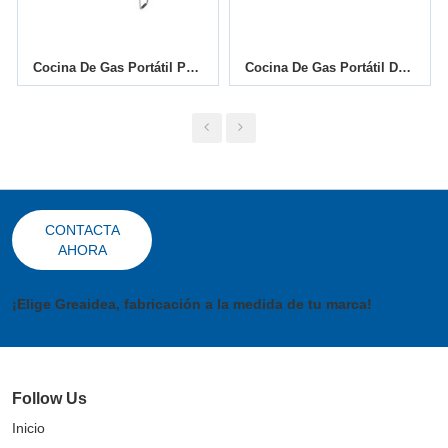
Cocina De Gas Portátil Para Camping De 2 Quemadores Con Carrocería Pintada SG-203-04
Cocina De Gas Portátil De 2 Quemadores Para Acampar Con Cuerpo De Pintura TGW2-B-2
CONTACTA
AHORA
¡Elige Greaidea, fabricación a la medida de tu marca!
Follow Us
Inicio