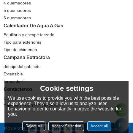
4 quemadores
5 quemadores
6 quemadores
Calentador De Agua A Gas
Equilibrio y escape forzado
Tipo para exteriores
Tipo de chimenea
Campana Extractora
debajo del gabinete
Extensible
forma de T
Cookie settings
Contáctenos
We use cookies to provide you with the best possible
Correo electrónico: sales@greaidea.com
experience. They also allow us to analyze user
Teléfono: +86-0757-25525502
behavior in order to constantly improve the website for
you.
Reject All
Accept Selection
Accept all
SÍGUENOS:
Español