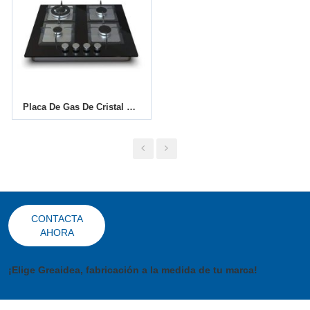
Placa De Gas De Cristal De 4 Quemadores MGBG-604S2|600mm
CONTACTA
AHORA
¡Elige Greaidea, fabricación a la medida de tu marca!