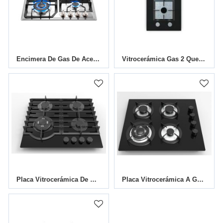
Encimera De Gas De Acero Inoxidable De 4 Quemadores|MGBS-604B2|585mm
Vitrocerámica Gas 2 Quemadores MGBG-312S2|310mm
Placa Vitrocerámica De Gas De 4 Quemadores MGBG-604M3|24 Pulgadas
Placa Vitrocerámica A Gas De 4 Fuegos MGBG-604C5|600mm