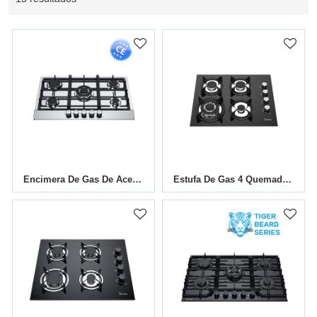
Encimera De Gas De Acero Inoxidable De 5 Quemadores|MGBS-765B4|760mm
Estufa De Gas 4 QuemadoresMGBG-604|600mm