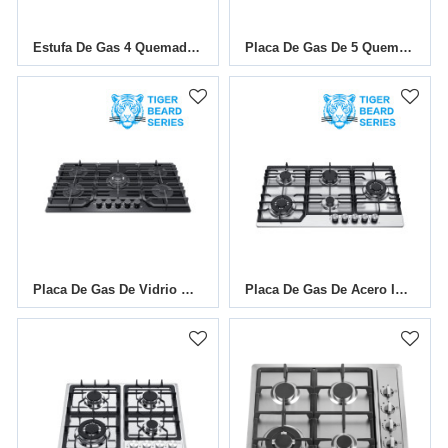
Estufa De Gas 4 QuemadoresMGBG-604AE
Placa De Gas De 5 Quemadores De Vidrio MGBG-775T | 770 Mm
Placa De Gas De Vidrio De 5 Quemadores De 30 Pulgadas MGBG-875T | Compatible Con OEM Y ODM
Placa De Gas De Acero Inoxidable De 5 Quemadores Y 30 Pulgadas MGBS-865T | Compatible Con OEM Y ODM