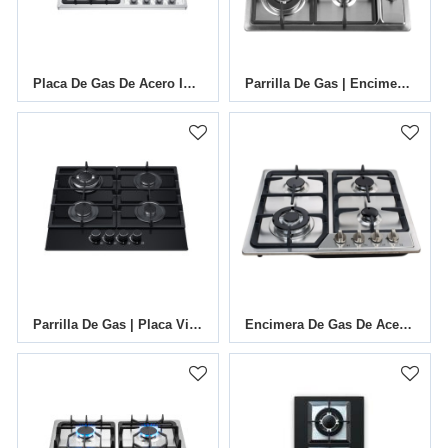
Placa De Gas De Acero Inoxidable De 4 Quemadores | MGBS-604F | 585 Mm
Parrilla De Gas | Encimera De Gas De Acero Inoxidable De 4 Quemadores|MGBS-604D|590mm
Parrilla De Gas | Placa Vitrocerámica A Gas De 4 Fuegos MGBG-604M2|600mm
Encimera De Gas De Acero Inoxidable De 4 Quemadores|MGBS-604B2A|585 Mm