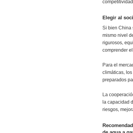
competitividad
Elegir al so
Si bien China 
mismo nivel d
rigurosos, eq
comprender el 
Para el mercad
climáticas, lo
preparados par
La cooperación
la capacidad d
riesgos, mejor
Recomendado:
de agua a ga