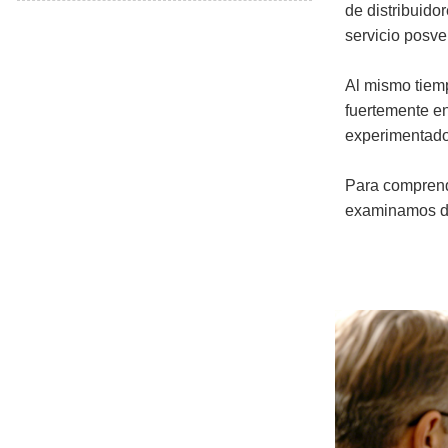
de distribuido
servicio posve
Al mismo tiemp
fuertemente e
experimentados
Para comprend
examinamos de