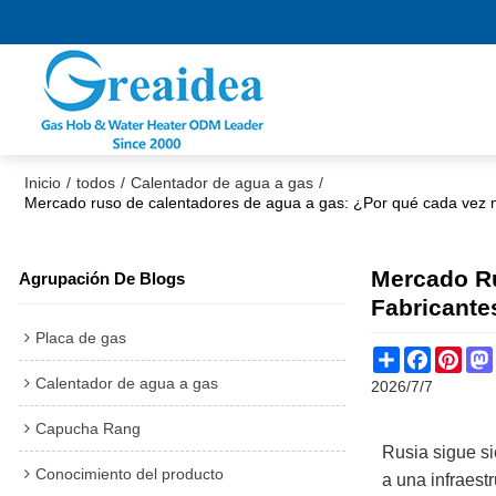
Inicio
/
todos
/
Calentador de agua a gas
/
Mercado ruso de calentadores de agua a gas: ¿Por qué cada vez má
Mercado Ru
Agrupación De Blogs
Fabricante
Placa de gas
Share
Faceboo
Pint
Calentador de agua a gas
2026/7/7
Capucha Rang
Rusia sigue s
Conocimiento del producto
a una infraest