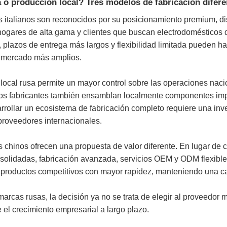
ia o producción local? Tres modelos de fabricación difere
s italianos son reconocidos por su posicionamiento premium, d
hogares de alta gama y clientes que buscan electrodomésticos 
, plazos de entrega más largos y flexibilidad limitada pueden
 mercado más amplios.
 local rusa permite un mayor control sobre las operaciones nacio
os fabricantes también ensamblan localmente componentes import
rollar un ecosistema de fabricación completo requiere una inve
roveedores internacionales.
s chinos ofrecen una propuesta de valor diferente. En lugar d
solidadas, fabricación avanzada, servicios OEM y ODM flexible
productos competitivos con mayor rapidez, manteniendo una cal
rcas rusas, la decisión ya no se trata de elegir al proveedor m
 el crecimiento empresarial a largo plazo.