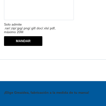
Solo admite
.rar/.zip/.jpg/.png/.gif/.doc/.xls/.pdf,
máximo 20M
MANDAR
¡Elige Greaidea, fabricación a la medida de tu marca!