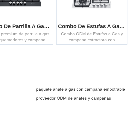
Combo De Parrilla A Gas De 5 Quemadores Y Campana Extractora De 75cm D | Set ODM De Electrodomésticos De Cocina
Combo De Estufas A Gas De 60cm Y Campana Extractora Slim C | Set De Electrodomésticos De Cocina
premium de parrilla a gas
Combo ODM de Estufas a Gas y
 quemadores y campana
campana extractora con
ora con soporte ODM/OEM,
rendimiento equilibrado y demanda
ñado para soluciones de
comprobada para ventas
 modernas y listas para el
integradas de marca.
mercado.
paquete anafe a gas con campana empotrable
a
proveedor ODM de anafes y campanas