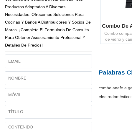
Productos Adaptados A Diversas
Necesidades. Ofrecemos Soluciones Para
Cocinas Y Baños A Distribuidores Y Socios De
Marca. ¡Complete El Formulario De Consulta
Combo compac
Para Obtener Asesoramiento Profesional Y
de vidrio y c
Detalles De Precios!
con soporte O
soluciones de c
es
Palabras C
combo anafe a g
electrodoméstico