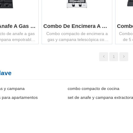
Combo De Anafe A Gas De 2 Quemadores Y Campana Empotrable B | Set ODM Compacto De Cocina
Combo De Encimera A Gas De 2 Quemadores Y Campana Telescópica A | Set ODM Compacto De Cocina
to de anafe a gas
Combo compacto de encimera a
Combo 
ampana empotrable
gas y campana telescópica con
de 5
DM/OEM, ideal para
soporte ODM/OEM, ideal para
extract
ocina que optimizan
soluciones de cocina enfocadas en
dise
1
pacio.
apartamentos.
cocina
lave
as y campana
combo compacto de cocina
s para apartamentos
set de anafe y campana extractor