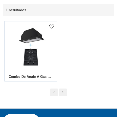
1 resultados
Combo De Anafe A Gas De 2 Quemadores Y Campana Empotrable B | Set ODM Compacto De Cocina