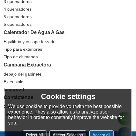
3 quemadores
4 quemadores
5 quemadores
6 quemadores
Calentador De Agua A Gas
Equilibrio y escape forzado
Tipo para exteriores
Tipo de chimenea
Campana Extractora
debajo del gabinete
Extensible
forma de T
Cookie settings
Contáctenos
We use cookies to provide you with the best possible
Correo electrónico: sales@greaidea.com
experience. They also allow us to analyze user
Teléfono: +86-0757-25525502
behavior in order to constantly improve the website for
you.
Reject All
Accept Selection
Accept all