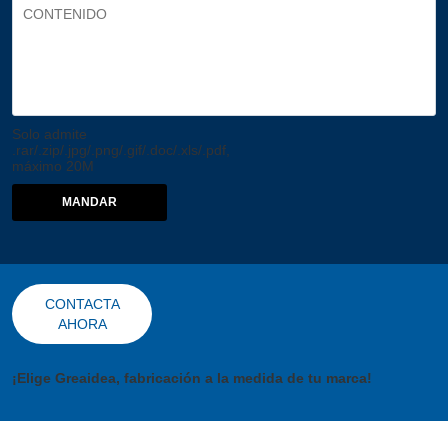
Solo admite
.rar/.zip/.jpg/.png/.gif/.doc/.xls/.pdf,
máximo 20M
MANDAR
CONTACTA
AHORA
¡Elige Greaidea, fabricación a la medida de tu marca!