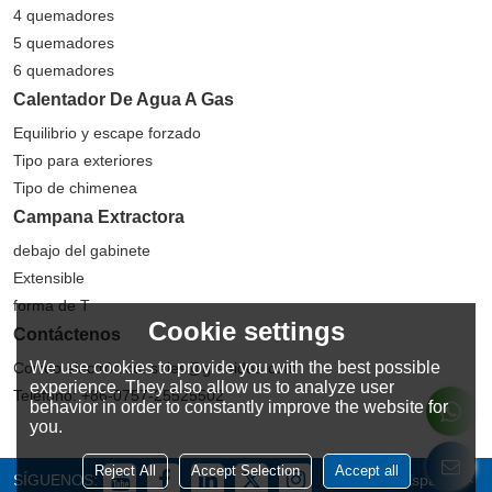
4 quemadores
5 quemadores
6 quemadores
Calentador De Agua A Gas
Equilibrio y escape forzado
Tipo para exteriores
Tipo de chimenea
Campana Extractora
debajo del gabinete
Extensible
forma de T
Cookie settings
Contáctenos
We use cookies to provide you with the best possible
Correo electrónico: sales@greaidea.com
experience. They also allow us to analyze user
Teléfono: +86-0757-25525502
behavior in order to constantly improve the website for
you.
Reject All
Accept Selection
Accept all
SÍGUENOS:
Español