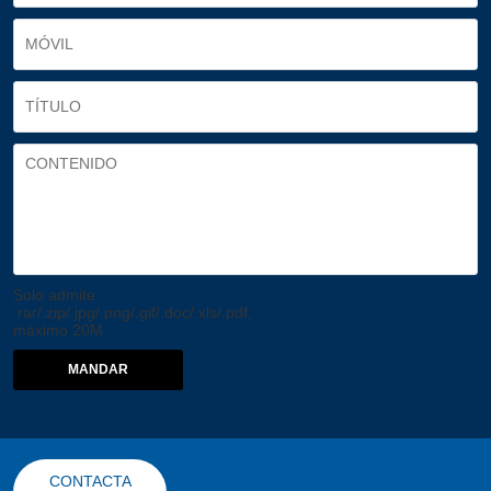
Solo admite
.rar/.zip/.jpg/.png/.gif/.doc/.xls/.pdf,
máximo 20M
MANDAR
CONTACTA