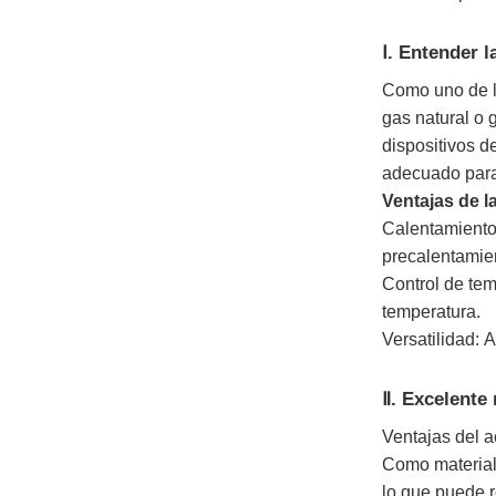
Ⅰ. Entender l
Como uno de lo
gas natural o 
dispositivos d
adecuado para 
Ventajas de l
Calentamiento
precalentamie
Control de tem
temperatura.
Versatilidad: 
Ⅱ. Excelente 
Ventajas del a
Como material 
lo que puede r