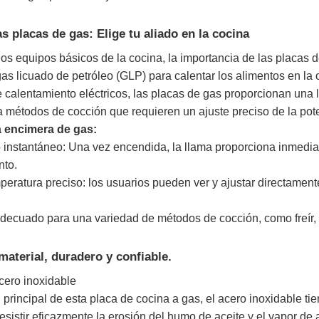
as placas de gas: Elige tu aliado en la cocina
s equipos básicos de la cocina, la importancia de las placas 
gas licuado de petróleo (GLP) para calentar los alimentos en la
e calentamiento eléctricos, las placas de gas proporcionan una l
métodos de cocción que requieren un ajuste preciso de la pote
a encimera de gas:
 instantáneo: Una vez encendida, la llama proporciona inmedia
nto.
peratura preciso: los usuarios pueden ver y ajustar directamente
Adecuado para una variedad de métodos de cocción, como freír, sal
material, duradero y confiable.
cero inoxidable
principal de esta placa de cocina a gas, el acero inoxidable tie
esistir eficazmente la erosión del humo de aceite y el vapor de a