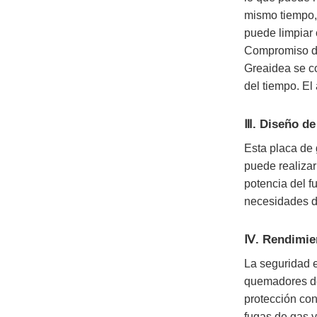
mismo tiempo, 
puede limpiar 
Compromiso de
Greaidea se co
del tiempo. El
Ⅲ. Diseño de
Esta placa de
puede realizar
potencia del f
necesidades de
Ⅳ. Rendimie
La seguridad e
quemadores de
protección con
fugas de gas y