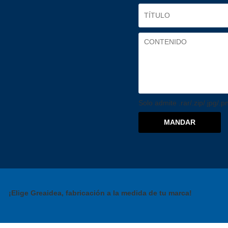
Solo admite .rar/.zip/.jpg/.
MANDAR
¡Elige Greaidea, fabricación a la medida de tu marca!