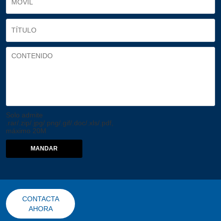
Solo admite
.rar/.zip/.jpg/.png/.gif/.doc/.xls/.pdf,
máximo 20M
MANDAR
CONTACTA
AHORA