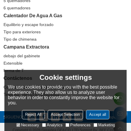
5 quemadores
6 quemadores
Calentador De Agua A Gas
Equilibrio y escape forzado
Tipo para exteriores
Tipo de chimenea
Campana Extractora
debajo del gabinete
Extensible
forma de T
Cookie settings
Contáctenos
We use cookies to provide you with the best possible
Correo electrónico: sales@greaidea.com
experience. They also allow us to analyze user
Teléfono: +86-0757-25525502
behavior in order to constantly improve the website for
you.
Reject All
Accept Selection
Accept all
SÍGUENOS:
Español
Necessary
Analytics
Preferences
Marketing
Copyright © 2026
Greaidea GEA CO.,LTD
Support By
BEE Cloud