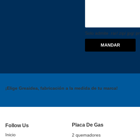
Solo admite .rar/.zip/.jpg/.
MANDAR
¡Elige Greaidea, fabricación a la medida de tu marca!
Placa De Gas
Follow Us
Inicio
2 quemadores