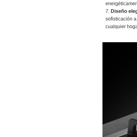
energéticament
7.
Diseño ele
sofisticación 
cualquier hog