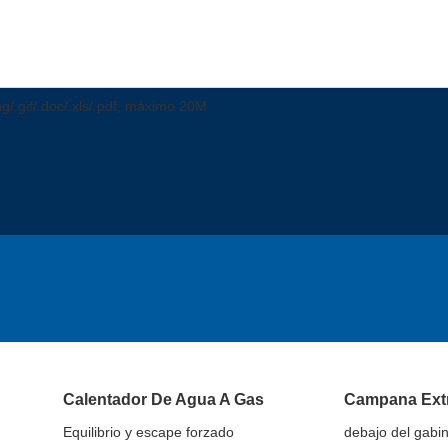
png/.gif/.doc/.xls/.pdf, máximo 20M
Calentador De Agua A Gas
Campana Ext
Equilibrio y escape forzado
debajo del gabi