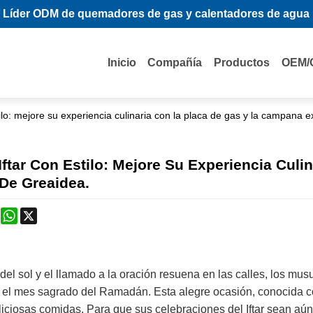
Líder ODM de quemadores de gas y calentadores de agua
Inicio
Compañía
Productos
OEM/
tilo: mejore su experiencia culinaria con la placa de gas y la campana 
 Iftar Con Estilo: Mejore Su Experiencia Cu
 De Greaidea.
k
erest
Mastodon
WhatsApp
X
del sol y el llamado a la oración resuena en las calles, los m
el mes sagrado del Ramadán. Esta alegre ocasión, conocida com
eliciosas comidas. Para que sus celebraciones del Iftar sean 