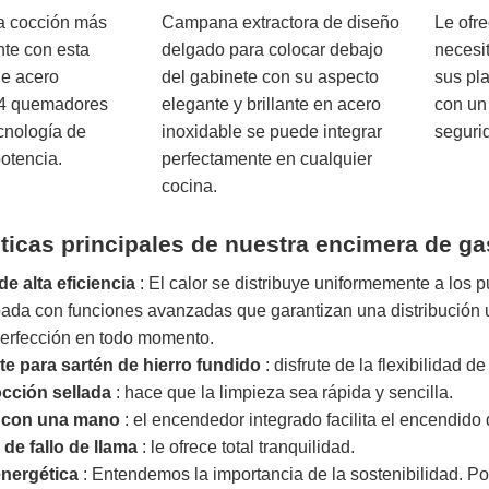
na cocción más
Campana extractora de diseño
Le ofre
nte con esta
delgado para colocar debajo
necesi
de acero
del gabinete con su aspecto
sus pla
 4 quemadores
elegante y brillante en acero
con un
ecnología de
inoxidable se puede integrar
seguri
potencia.
perfectamente en cualquier
cocina.
sticas principales de nuestra
encimera de ga
 alta eficiencia
: El calor se distribuye uniformemente a los p
ada con funciones avanzadas que garantizan una distribución un
 perfección en todo momento.
e para sartén de hierro fundido
: disfrute de la flexibilidad 
occión sellada
: hace que la limpieza sea rápida y sencilla.
 con una mano
: el encendedor integrado facilita el encendido 
 de fallo de llama
: le ofrece total tranquilidad.
energética
: Entendemos la importancia de la sostenibilidad. Po