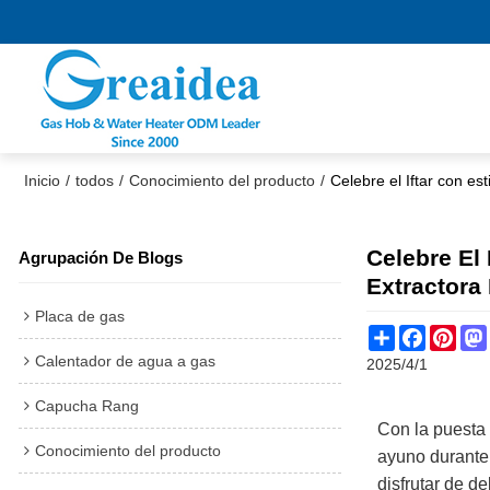
Inicio
/
todos
/
Conocimiento del producto
/
Celebre el Iftar con es
Celebre El
Agrupación De Blogs
Extractora
Placa de gas
Share
Faceboo
Pint
Calentador de agua a gas
2025/4/1
Capucha Rang
Con la puesta 
Conocimiento del producto
ayuno durante 
disfrutar de d