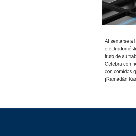
Al sentarse a 
electrodomésti
fruto de su tra
Celebra con no
con comidas qu
¡Ramadán Karee