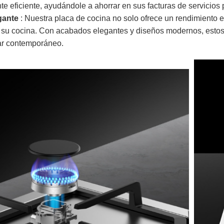
e eficiente, ayudándole a ahorrar en sus facturas de servicios
gante
: Nuestra placa de cocina no solo ofrece un rendimiento 
a su cocina. Con acabados elegantes y diseños modernos, estos
ar contemporáneo.