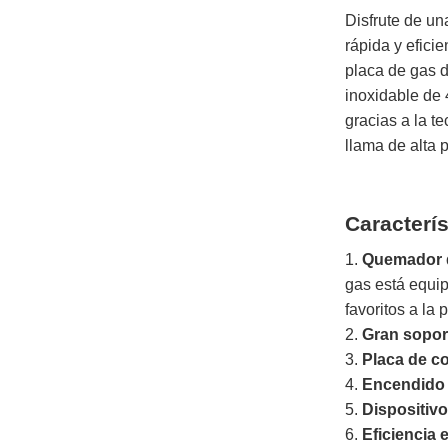
Disfrute de u
rápida y eficie
placa de gas 
inoxidable de
gracias a la t
llama de alta 
Caracterí
1.
Quemador de
gas está equip
favoritos a la
2.
Gran soport
3.
Placa de c
4.
Encendido
5.
Dispositivo
6.
Eficiencia 