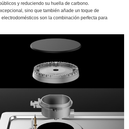
 públicos y reduciendo su huella de carbono.
excepcional, sino que también añade un toque de
 electrodomésticos son la combinación perfecta para