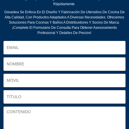
Rápidamente.
Greaidea Se Enfoca En El Diseño Y Fabricación De Utensilios De Cocina De
Alta Calidad, Con Productos Adaptados A Diversas Necesidades. Ofrecemos
Soluciones Para Cocinas Y Baños A Distribuidores Y Socios De Marca.
¡Complete El Formulario De Consulta Para Obtener Asesoramiento
Profesional Y Detalles De Precios!