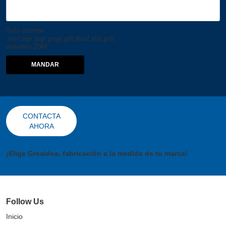
Solo admite
.rar/.zip/.jpg/.png/.gif/.doc/.xls/.pdf,
máximo 20M
MANDAR
CONTACTA
AHORA
¡Elige Greaidea, fabricación a la medida de tu marca!
Follow Us
Inicio