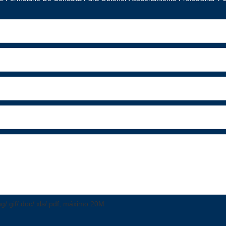
png/.gif/.doc/.xls/.pdf, máximo 20M