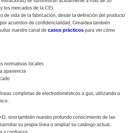
 extractoras) se suministran actualmente a más de 30
 y los mercados de la CEI.
lo de vida de la fabricación, desde la definición del producto
 por acuerdos de confidencialidad, Greaidea también
ultar nuestro canal de
casos prácticos
para ver cómo
as normativas locales
la apariencia
rcado
líneas completas de electrodomésticos a gas, utilizando a
nico.
I+D, sino también nuestro profundo conocimiento de las
rrollar su propia línea o ampliar su catálogo actual,
a y confianza.