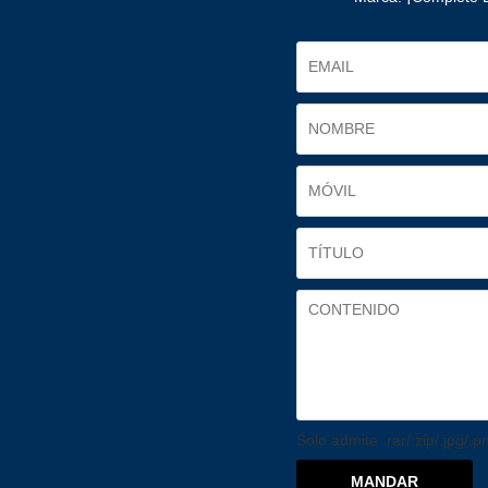
Solo admite .rar/.zip/.jpg/.
MANDAR