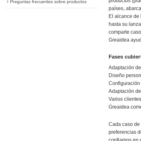
productos (pl
Preguntas frecuentes sobre productos
países, abarca
El alcance de l
hasta su lanz
comparte casos
Greaidea ayuda
Fases cubier
Adaptación de 
Diseño persona
Configuración
Adaptación del
Varios cliente
Greaidea como 
Cada caso de é
preferencias d
confiamos en q