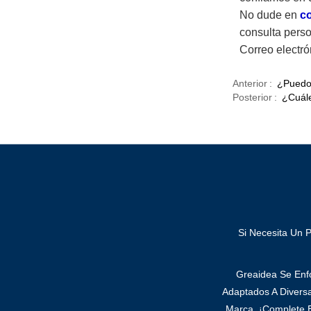
No dude en
c
consulta pers
Correo electr
Anterior
¿Puedo 
Posterior
¿Cuále
Si Necesita Un 
Greaidea Se Enfo
Adaptados A Divers
Marca. ¡Complete E