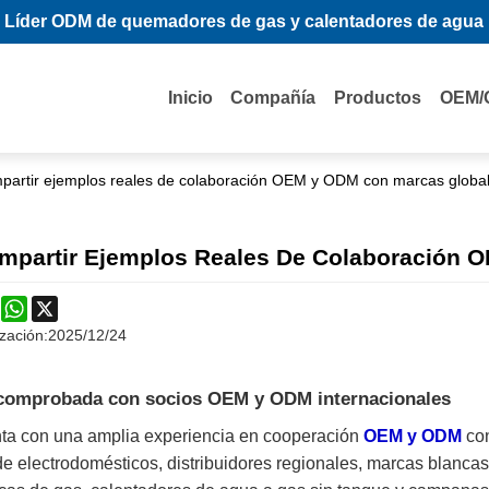
Líder ODM de quemadores de gas y calentadores de agua
Inicio
Compañía
Productos
OEM/
artir ejemplos reales de colaboración OEM y ODM con marcas globa
mpartir Ejemplos Reales De Colaboración 
k
erest
Mastodon
WhatsApp
X
zación:
2025/12/24
 comprobada con socios OEM y ODM internacionales
ta con una amplia experiencia en cooperación
OEM y ODM
con
de electrodomésticos, distribuidores regionales, marcas blanc