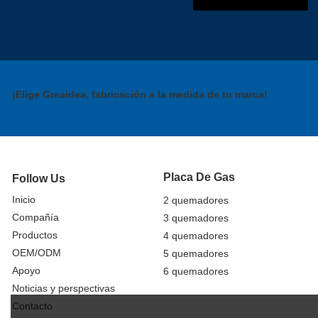
¡Elige Greaidea, fabricación a la medida de tu marca!
Placa De Gas
Follow Us
Inicio
2 quemadores
Compañía
3 quemadores
Productos
4 quemadores
OEM/ODM
5 quemadores
Apoyo
6 quemadores
Noticias y perspectivas
Contacto