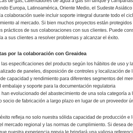
acas de gas, calentadores de agua a gas sin tanque y campanas
ndo Europa, Latinoamérica, Oriente Medio, el Sudeste Asiático
a colaboración suele incluir soporte integral durante todo el cic
amiento al mercado. Si bien muchos proyectos están protegidos
 prácticos de sus colaboraciones con sus clientes. Puede cons
 a sus clientes a resolver problemas y alcanzar el éxito.
tas por la colaboración con Greaidea
las especificaciones del producto según los hábitos de uso y l
lizado de paneles, disposición de controles y localización de 
 de capacidad y rendimiento para diferentes segmentos del me
 embalaje y soporte para la documentación regulatoria
s han evolucionado del abastecimiento de una sola categoría a 
socio de fabricación a largo plazo en lugar de un proveedor ú
xito refleja no solo nuestra sólida capacidad de producción e 
el mercado regional y las normas de cumplimiento. Si desea desa
ue nuestra experiencia previa le brindará una valiosa referenci