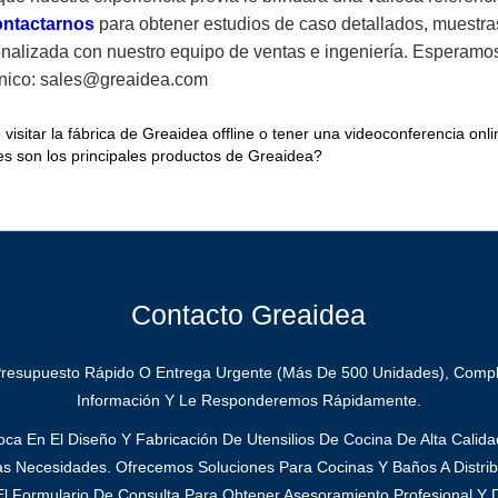
ontactarnos
para obtener estudios de caso detallados, muestr
onalizada con nuestro equipo de ventas e ingeniería. Esperamo
ónico: sales@greaidea.com
visitar la fábrica de Greaidea offline o tener una videoconferencia onl
s son los principales productos de Greaidea?
Contacto Greaidea
Presupuesto Rápido O Entrega Urgente (más De 500 Unidades), Compl
Información Y Le Responderemos Rápidamente.
ca En El Diseño Y Fabricación De Utensilios De Cocina De Alta Calid
as Necesidades. Ofrecemos Soluciones Para Cocinas Y Baños A Distrib
l Formulario De Consulta Para Obtener Asesoramiento Profesional Y D