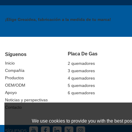
¡Elige Greaidea, fabricación a la medida de tu marca!
Placa De Gas
Síguenos
Inicio
2 quemadores
Compañía
3 quemadores
Productos
4 quemadores
OEM/ODM
5 quemadores
Apoyo
6 quemadores
Noticias y perspectivas
Contacto
We use cookies to provide you with the best poss
SÍGUENOS: