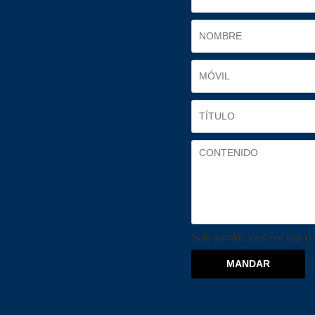
Solo admite .rar/.zip/.jpg/.
MANDAR