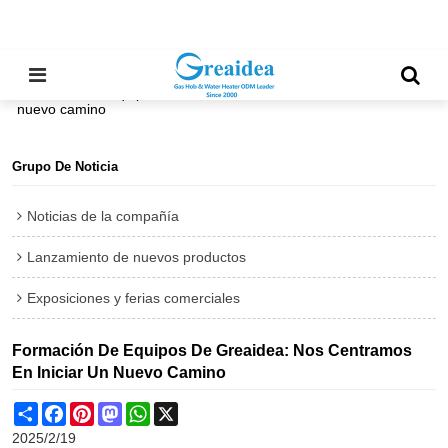
Inicio
/
todos
/
Noticias de la compañía
/
Formación de equipos de Greaidea: nos centramos en iniciar un
nuevo camino
Grupo De Noticia
Noticias de la compañía
Lanzamiento de nuevos productos
Exposiciones y ferias comerciales
Formación De Equipos De Greaidea: Nos Centramos
En Iniciar Un Nuevo Camino
Share
Facebook
Pinterest
Mastodon
WhatsApp
X
2025/2/19