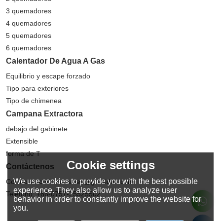
3 quemadores
4 quemadores
5 quemadores
6 quemadores
Calentador De Agua A Gas
Equilibrio y escape forzado
Tipo para exteriores
Tipo de chimenea
Campana Extractora
debajo del gabinete
Extensible
forma de T
Cookie settings
Contáctenos
We use cookies to provide you with the best possible
Correo electrónico: sales@greaidea.com
experience. They also allow us to analyze user
Teléfono: +86-0757-25525502
behavior in order to constantly improve the website for
you.