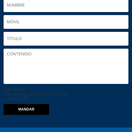
Solo admite
.rar/.zip/.jpg/.png/.gif/.doc/.xls/.pdf,
máximo 20M
MANDAR