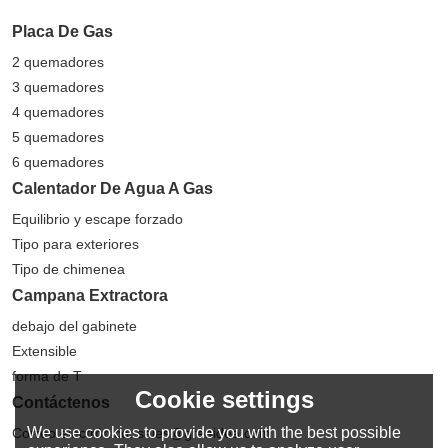
Placa De Gas
2 quemadores
3 quemadores
4 quemadores
5 quemadores
6 quemadores
Calentador De Agua A Gas
Equilibrio y escape forzado
Tipo para exteriores
Tipo de chimenea
Campana Extractora
debajo del gabinete
Extensible
forma de T
Cookie settings
Contáctenos
We use cookies to provide you with the best possible
Correo electrónico: sales@greaidea.com