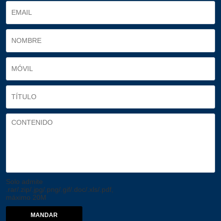
Solo admite
.rar/.zip/.jpg/.png/.gif/.doc/.xls/.pdf,
máximo 20M
MANDAR