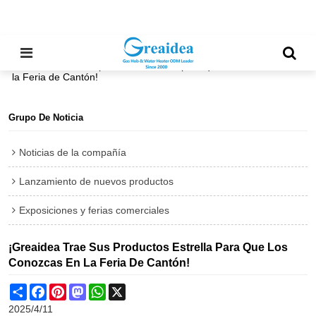
Inicio
/
todos
/
Exposiciones y ferias comerciales
/
¡Greaidea trae sus productos estrella para que los conozcas en
la Feria de Cantón!
Grupo De Noticia
Noticias de la compañía
Lanzamiento de nuevos productos
Exposiciones y ferias comerciales
¡Greaidea Trae Sus Productos Estrella Para Que Los
Conozcas En La Feria De Cantón!
Share
Facebook
Pinterest
Mastodon
WhatsApp
X
2025/4/11