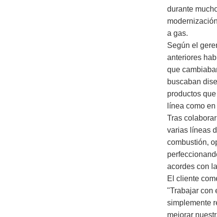
durante mucho
modernización
a gas.
Según el gere
anteriores ha
que cambiaban
buscaban dise
productos que
línea como en 
Tras colabora
varias líneas 
combustión, op
perfeccionand
acordes con l
El cliente com
"Trabajar con
simplemente r
mejorar nuestr