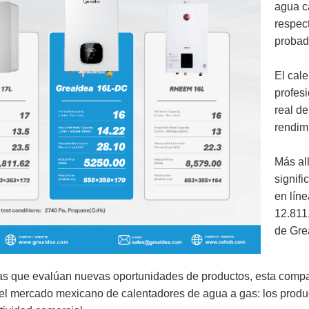
agua c
respec
probad
El cal
profes
real de
rendim
Más all
signifi
en lín
12.811
de Gre
as que evalúan nuevas oportunidades de productos, esta compa
 el mercado mexicano de calentadores de agua a gas: los produ