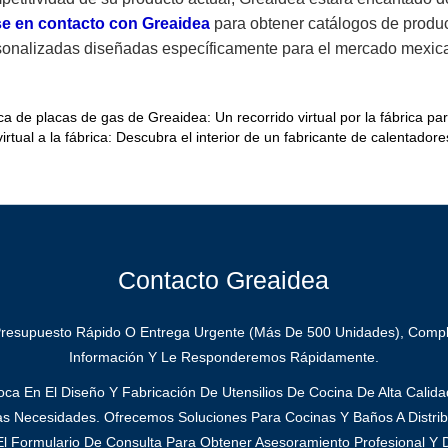
e en contacto con Greaidea
para obtener catálogos de produ
sonalizadas diseñadas específicamente para el mercado mexic
ica de placas de gas de Greaidea: Un recorrido virtual por la fábrica 
 virtual a la fábrica: Descubra el interior de un fabricante de calentad
Contacto Greaidea
Presupuesto Rápido O Entrega Urgente (más De 500 Unidades), Compl
Información Y Le Responderemos Rápidamente.
ca En El Diseño Y Fabricación De Utensilios De Cocina De Alta Calid
as Necesidades. Ofrecemos Soluciones Para Cocinas Y Baños A Distrib
l Formulario De Consulta Para Obtener Asesoramiento Profesional Y D