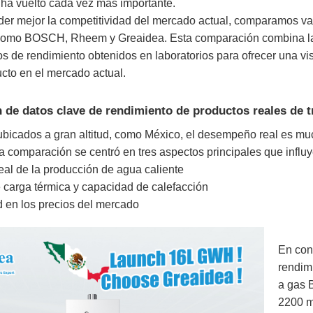
 ha vuelto cada vez más importante.
er mejor la competitividad del mercado actual, comparamos var
como BOSCH, Rheem y Greaidea. Esta comparación combina las e
tos de rendimiento obtenidos en laboratorios para ofrecer una v
ucto en el mercado actual.
de datos clave de rendimiento de productos reales de t
bicados a gran altitud, como México, el desempeño real es mu
a comparación se centró en tres aspectos principales que influ
al de la producción de agua caliente
 carga térmica y capacidad de calefacción
d en los precios del mercado
En cond
rendim
a gas 
2200 m