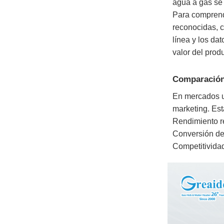
agua a gas se
Para comprend
reconocidas, 
línea y los da
valor del prod
Comparación 
En mercados u
marketing. Est
Rendimiento re
Conversión de
Competitivida