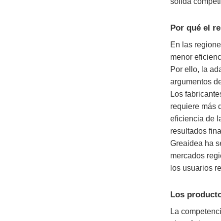
sólida competi
Por qué el r
En las regione
menor eficienc
Por ello, la a
argumentos de
Los fabricant
requiere más q
eficiencia de l
resultados fina
Greaidea ha se
mercados regio
los usuarios r
Los producto
La competenci