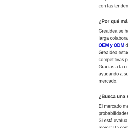
con las tenden
¿Por qué má
Greaidea se ha
larga colabor
OEM y ODM
d
Greaidea estud
competitivas p
Gracias a la c
ayudando a su
mercado.
¿Busca una s
El mercado me
probabilidades
Si está evalu
mejorar la com