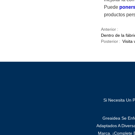
Puede
poners
productos per
Anterior
Dentro de la fábr
Posterior
Visita
Si Necesita Un 
Greaidea Se Enfo
Adaptados A Divers
Marca. ¡Complete E