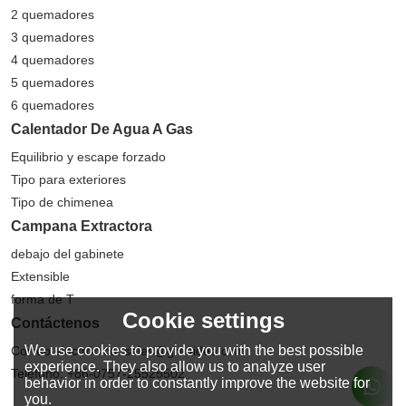
2 quemadores
3 quemadores
4 quemadores
5 quemadores
6 quemadores
Calentador De Agua A Gas
Equilibrio y escape forzado
Tipo para exteriores
Tipo de chimenea
Campana Extractora
debajo del gabinete
Extensible
forma de T
Cookie settings
Contáctenos
We use cookies to provide you with the best possible
Correo electrónico: sales@greaidea.com
experience. They also allow us to analyze user
Teléfono: +86-0757-25525502
behavior in order to constantly improve the website for
you.