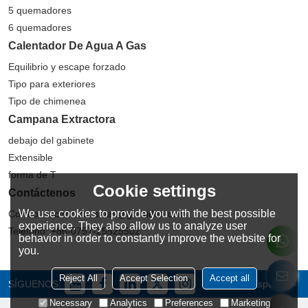
5 quemadores
6 quemadores
Calentador De Agua A Gas
Equilibrio y escape forzado
Tipo para exteriores
Tipo de chimenea
Campana Extractora
debajo del gabinete
Extensible
forma de T
Cookie settings
Contáctenos
We use cookies to provide you with the best possible
Correo electrónico: sales@greaidea.com
experience. They also allow us to analyze user
Teléfono: +86-0757-25525502
behavior in order to constantly improve the website for
you.
Reject All
Accept Selection
Accept all
SÍGUENOS:
Español
Necessary
Analytics
Preferences
Marketing