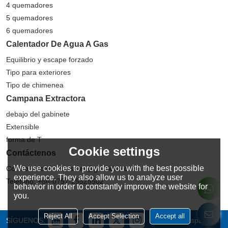
4 quemadores
5 quemadores
6 quemadores
Calentador De Agua A Gas
Equilibrio y escape forzado
Tipo para exteriores
Tipo de chimenea
Campana Extractora
debajo del gabinete
Extensible
forma de T
Cookie settings
Contáctenos
We use cookies to provide you with the best possible
Correo electrónico: sales@greaidea.com
experience. They also allow us to analyze user
Teléfono: +86-0757-25525502
behavior in order to constantly improve the website for
you.
Reject All
Accept Selection
Accept all
SÍGUENOS:
Español