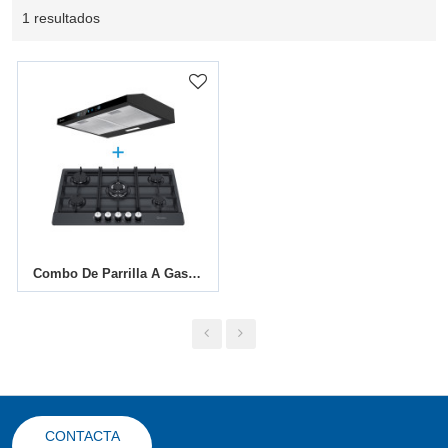
1 resultados
Combo De Parrilla A Gas De 5 Quemadores Y Campana Extractora De 75cm D | Set ODM De Electrodomésticos De Cocina
CONTACTA