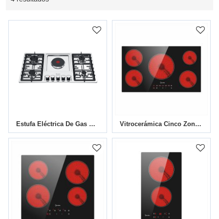
Estufa Eléctrica De Gas De Cinco Quemadores MCBS-865GE
Vitrocerámica Cinco Zonas MEBG-775C