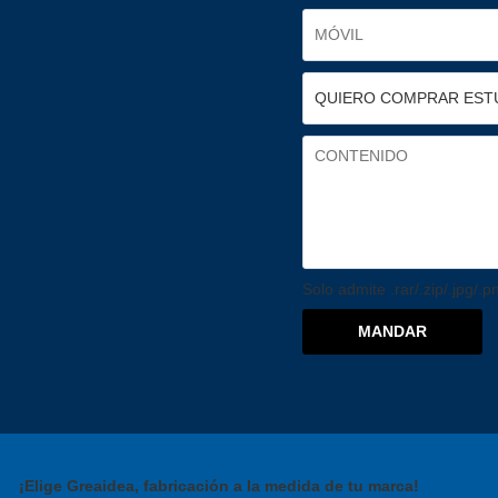
Solo admite .rar/.zip/.jpg/.
MANDAR
¡Elige Greaidea, fabricación a la medida de tu marca!