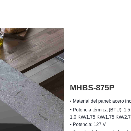
MHBS-875P
•
Material del panel: acero i
•
Potencia térmica (BTU): 1,5
1,0 KW/1,75 KW/1,75 KW/2,7
•
Potencia: 127 V