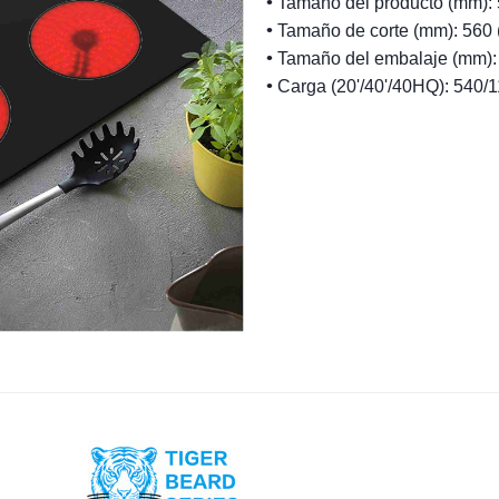
•
Tamaño del producto (mm): 5
•
Tamaño de corte (mm): 560 (
•
Tamaño del embalaje (mm): 6
•
Carga (20'/40'/40HQ): 540/