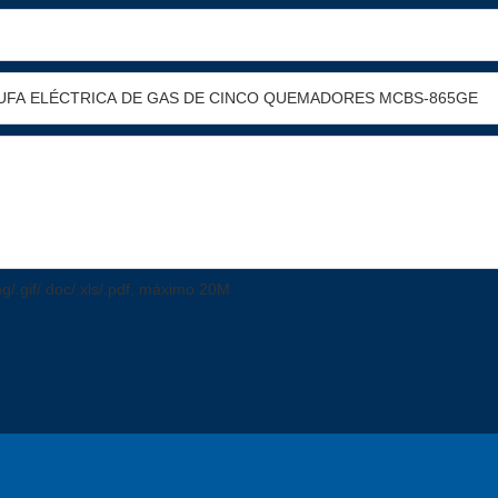
png/.gif/.doc/.xls/.pdf, máximo 20M