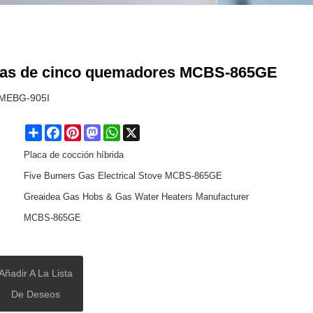
e gas de cinco quemadores MCBS-865GE
s MEBG-905I
Share
Facebook
Pinterest
Mastodon
WhatsApp
X
Placa de cocción híbrida
Five Burners Gas Electrical Stove MCBS-865GE
Greaidea Gas Hobs & Gas Water Heaters Manufacturer
MCBS-865GE
Añadir A La Lista
De Deseos