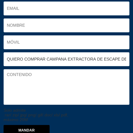
Solo admite
.rar/.zip/.jpg/.png/.gif/.doc/.xls/.pdf,
máximo 20M
MANDAR