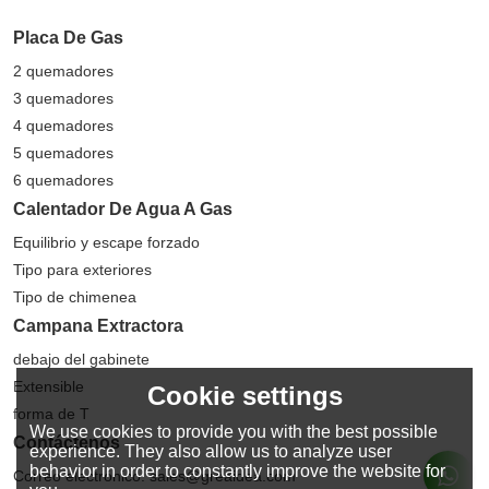
Placa De Gas
2 quemadores
3 quemadores
4 quemadores
5 quemadores
6 quemadores
Calentador De Agua A Gas
Equilibrio y escape forzado
Tipo para exteriores
Tipo de chimenea
Campana Extractora
debajo del gabinete
Extensible
Cookie settings
forma de T
We use cookies to provide you with the best possible
Contáctenos
experience. They also allow us to analyze user
behavior in order to constantly improve the website for
Correo electrónico: sales@greaidea.com