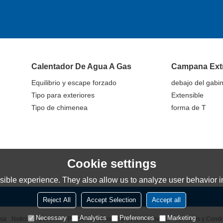
Calentador De Agua A Gas
Campana Ext
Equilibrio y escape forzado
debajo del gabi
Tipo para exteriores
Extensible
Tipo de chimenea
forma de T
Cookie settings
ible experience. They also allow us to analyze user behavior in
Reject All
Accept Selection
Accept all
Necessary
Analytics
Preferences
Marketing
sa
Noticias
Contacto
Problemas comunes
Noticia Privada
Términos y Condi