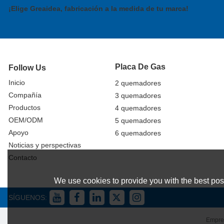
¡Elige Greaidea, fabricación a la medida de tu marca!
Placa De Gas
Follow Us
Inicio
2 quemadores
Compañía
3 quemadores
Productos
4 quemadores
OEM/ODM
5 quemadores
Apoyo
6 quemadores
Noticias y perspectivas
Contacto
We use cookies to provide you with the best poss
SÍGUENOS:
Empre