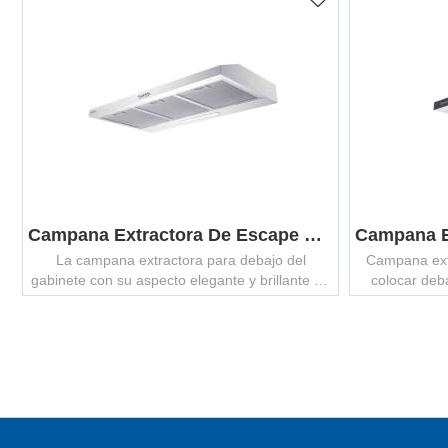
Campana Extractora De Escape Delgada De Acero Inoxidable MCHS-600S
La campana extractora para debajo del
Campana ext
gabinete con su aspecto elegante y brillante en
colocar deb
acero inoxidable se puede integrar
elegante y 
perfectamente en cualquier cocina.
puede integ