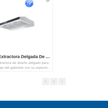
Campana Extractora Delgada De Acero Inoxidable GCHS-600T
ractora de diseño delgado para
ajo del gabinete con su aspecto
brillante en acero inoxidable se
rar perfectamente en cualquier
1
cocina.