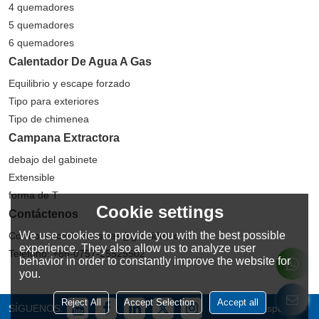
4 quemadores
5 quemadores
6 quemadores
Calentador De Agua A Gas
Equilibrio y escape forzado
Tipo para exteriores
Tipo de chimenea
Campana Extractora
debajo del gabinete
Extensible
forma de T
Cookie settings
Contáctenos
We use cookies to provide you with the best possible
Correo electrónico: sales@greaidea.com
experience. They also allow us to analyze user
Teléfono: +86-0757-25525502
behavior in order to constantly improve the website for
you.
Reject All
Accept Selection
Accept all
SÍGUENOS:
Español