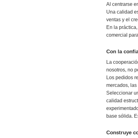
Al centrarse e
Una calidad e
ventas y el cr
En la práctica
comercial para
Con la confi
La cooperación
nosotros, no p
Los pedidos re
mercados, las 
Seleccionar un
calidad estruc
experimentad
base sólida. E
Construye co