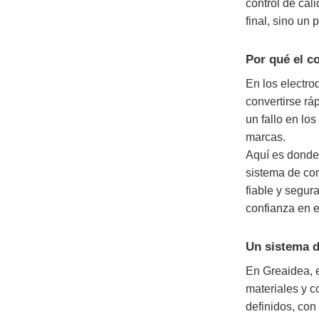
control de cal
final, sino un
Por qué el co
En los electro
convertirse rá
un fallo en lo
marcas.
Aquí es donde 
sistema de con
fiable y segur
confianza en 
Un sistema d
En Greaidea, e
materiales y 
definidos, con