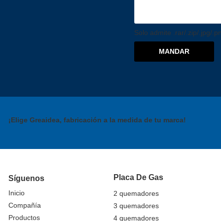
Solo admite .rar/.zip/.jpg/.
MANDAR
¡Elige Greaidea, fabricación a la medida de tu marca!
Placa De Gas
Síguenos
Inicio
2 quemadores
Compañía
3 quemadores
Productos
4 quemadores