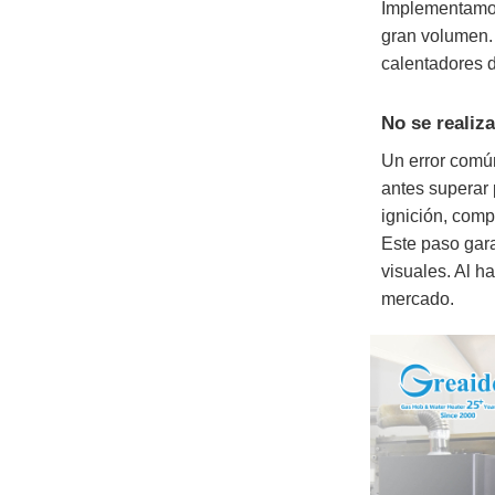
Implementamos 
gran volumen. 
calentadores d
No se realiz
Un error común
antes superar 
ignición, comp
Este paso gara
visuales. Al h
mercado.