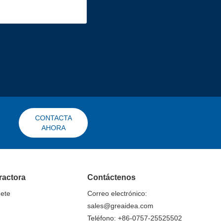
CONTACTA
AHORA
ractora
Contáctenos
nete
Correo electrónico:
sales@greaidea.com
Teléfono: +86-0757-25525502