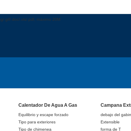
png/.gif/.doc/.xls/.pdf, máximo 20M
Calentador De Agua A Gas
Campana Ext
Equilibrio y escape forzado
debajo del gabi
Tipo para exteriores
Extensible
Tipo de chimenea
forma de T