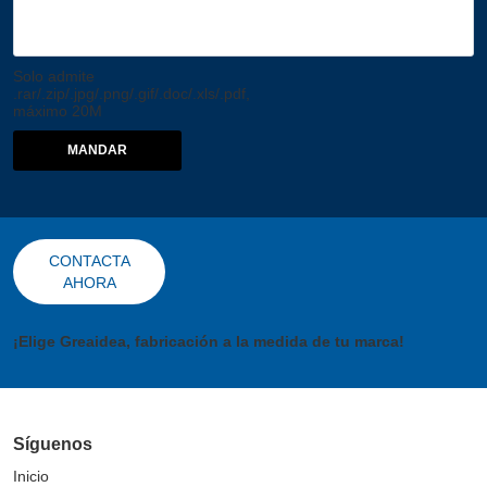
Solo admite
.rar/.zip/.jpg/.png/.gif/.doc/.xls/.pdf,
máximo 20M
MANDAR
CONTACTA
AHORA
¡Elige Greaidea, fabricación a la medida de tu marca!
Síguenos
Inicio