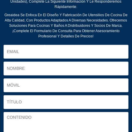
Unidades), Complete La Siguiente Información Y Le Responderemos
Rápidamente.
Greaidea Se Enfoca En El Diseño Y Fabricación De Utensilios De Cocina De
Alta Calidad, Con Productos Adaptados A Diversas Necesidades. Ofrecemos
Soluciones Para Cocinas Y Baños A Distribuidores Y Socios De Marca.
¡Complete El Formulario De Consulta Para Obtener Asesoramiento
Profesional Y Detalles De Precios!