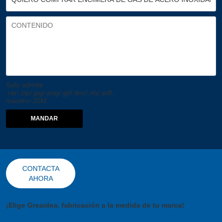
Solo admite
.rar/.zip/.jpg/.png/.gif/.doc/.xls/.pdf,
máximo 20M
MANDAR
CONTACTA
AHORA
¡Elige Greaidea, fabricación a la medida de tu marca!