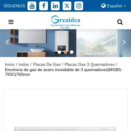
SÍGUENOS:
Español
Inicio
/
todos
/
Placas De Gas
/
Placas Gas 3 Quemadores
/
Encimera de gas de acero inoxidable de 3 quemadores|MGBS-
765C|760mm