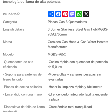
tecnología de llama de alta potencia.
Share
Facebook
Pinterest
Mastodon
WhatsApp
X
participación
Categoría
Placas Gas 3 Quemadores
English details
3 Burner Stainless Steel Gas Hob|MGBS-
765C|760mm
Marca
Greaidea Gas Hobs & Gas Water Heaters
Manufacturer
Modelo
MGBS-765C
-Quemadores de alta
-Cocina rápida con quemador de potencia
eficiencia
de 5,0 kw
- Soporte para sartenes de
-Mueva ollas y sartenes pesadas sin
hierro fundido
levantarlas
-Placas de cocina selladas
-Hacer la limpieza rápida y fácilmente.
- Encendido con una mano
-El encendedor integrado facilita encender
la placa
-Dispositivo de falla de llama
-Ofreciéndole total tranquilidad
(opcional)