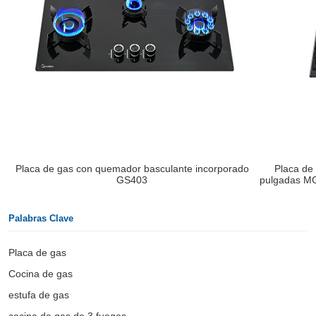
Placa de gas con quemador basculante incorporado
Placa de
GS403
pulgadas M
Palabras Clave
Placa de gas
Cocina de gas
estufa de gas
cocina de gas de 3 fuegos