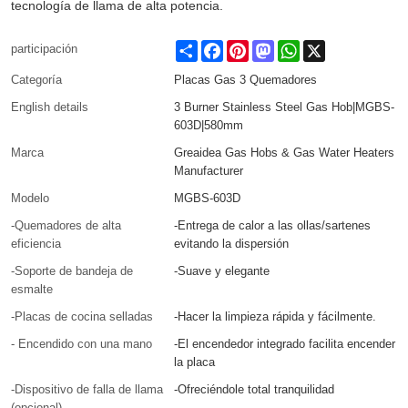
tecnología de llama de alta potencia.
Share
Facebook
Pinterest
Mastodon
WhatsApp
X
participación
Categoría
Placas Gas 3 Quemadores
English details
3 Burner Stainless Steel Gas Hob|MGBS-
603D|580mm
Marca
Greaidea Gas Hobs & Gas Water Heaters
Manufacturer
Modelo
MGBS-603D
-Quemadores de alta
-Entrega de calor a las ollas/sartenes
eficiencia
evitando la dispersión
-Soporte de bandeja de
-Suave y elegante
esmalte
-Placas de cocina selladas
-Hacer la limpieza rápida y fácilmente.
- Encendido con una mano
-El encendedor integrado facilita encender
la placa
-Dispositivo de falla de llama
-Ofreciéndole total tranquilidad
(opcional)