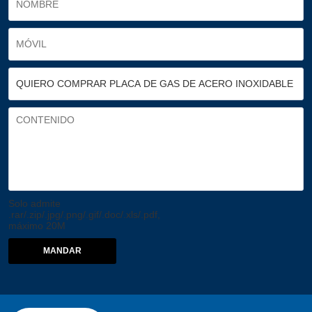
Solo admite
.rar/.zip/.jpg/.png/.gif/.doc/.xls/.pdf,
máximo 20M
MANDAR