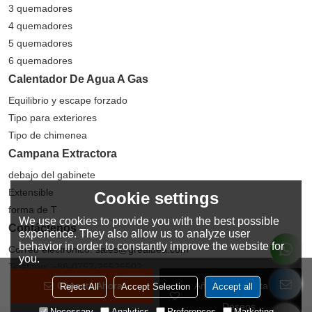
3 quemadores
4 quemadores
5 quemadores
6 quemadores
Calentador De Agua A Gas
Equilibrio y escape forzado
Tipo para exteriores
Tipo de chimenea
Campana Extractora
debajo del gabinete
Extensible
Cookie settings
forma de T
We use cookies to provide you with the best possible
Contáctenos
experience. They also allow us to analyze user
behavior in order to constantly improve the website for
Correo electrónico: sales@greaidea.com
you.
Teléfono: +86-0757-25525502
Conecta Ahora
Añadir A La Lista De
Reject All
Accept Selection
Accept all
Deseos
Necessary
Analytics
Preferences
Marketing