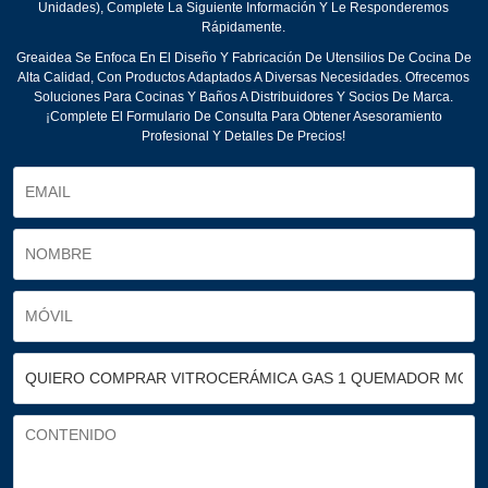
Unidades), Complete La Siguiente Información Y Le Responderemos
Rápidamente.
Greaidea Se Enfoca En El Diseño Y Fabricación De Utensilios De Cocina De
Alta Calidad, Con Productos Adaptados A Diversas Necesidades. Ofrecemos
Soluciones Para Cocinas Y Baños A Distribuidores Y Socios De Marca.
¡Complete El Formulario De Consulta Para Obtener Asesoramiento
Profesional Y Detalles De Precios!