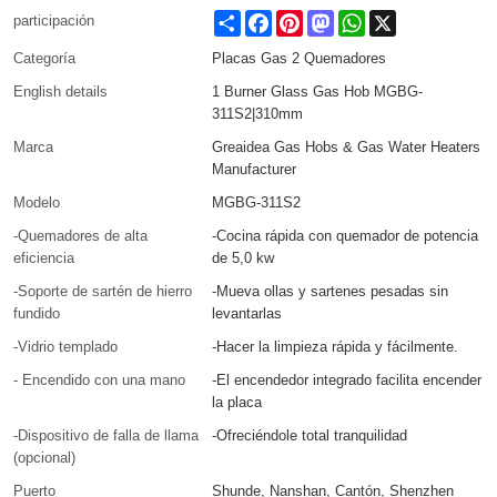
Share
Facebook
Pinterest
Mastodon
WhatsApp
X
participación
Categoría
Placas Gas 2 Quemadores
English details
1 Burner Glass Gas Hob MGBG-
311S2|310mm
Marca
Greaidea Gas Hobs & Gas Water Heaters
Manufacturer
Modelo
MGBG-311S2
-Quemadores de alta
-Cocina rápida con quemador de potencia
eficiencia
de 5,0 kw
-Soporte de sartén de hierro
-Mueva ollas y sartenes pesadas sin
fundido
levantarlas
-Vidrio templado
-Hacer la limpieza rápida y fácilmente.
- Encendido con una mano
-El encendedor integrado facilita encender
la placa
-Dispositivo de falla de llama
-Ofreciéndole total tranquilidad
(opcional)
Puerto
Shunde, Nanshan, Cantón, Shenzhen