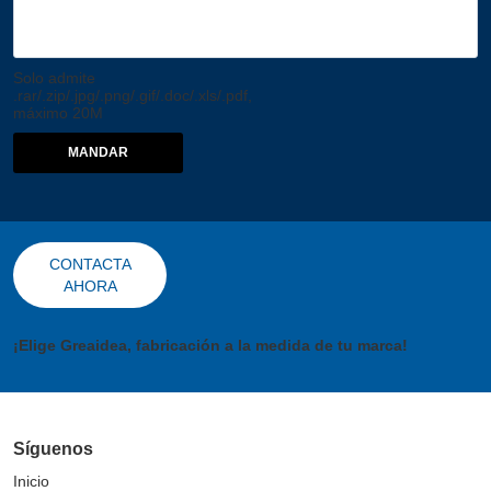
Solo admite
.rar/.zip/.jpg/.png/.gif/.doc/.xls/.pdf,
máximo 20M
MANDAR
CONTACTA
AHORA
¡Elige Greaidea, fabricación a la medida de tu marca!
Síguenos
Inicio