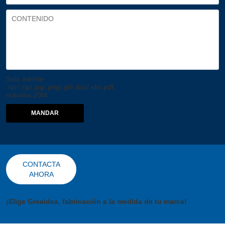
Solo admite
.rar/.zip/.jpg/.png/.gif/.doc/.xls/.pdf,
máximo 20M
MANDAR
CONTACTA
AHORA
¡Elige Greaidea, fabricación a la medida de tu marca!