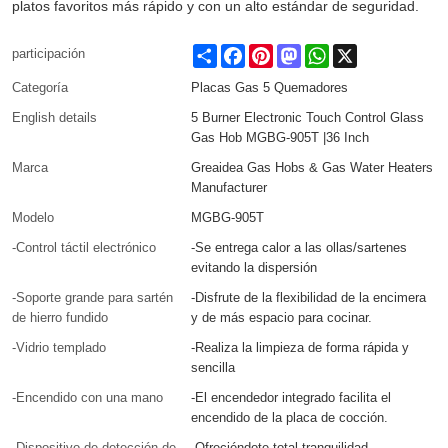
platos favoritos más rápido y con un alto estándar de seguridad.
Share
Facebook
Pinterest
Mastodon
WhatsApp
X
participación
Categoría
Placas Gas 5 Quemadores
English details
5 Burner Electronic Touch Control Glass
Gas Hob MGBG-905T |36 Inch
Marca
Greaidea Gas Hobs & Gas Water Heaters
Manufacturer
Modelo
MGBG-905T
-Control táctil electrónico
-Se entrega calor a las ollas/sartenes
evitando la dispersión
-Soporte grande para sartén
-Disfrute de la flexibilidad de la encimera
de hierro fundido
y de más espacio para cocinar.
-Vidrio templado
-Realiza la limpieza de forma rápida y
sencilla
-Encendido con una mano
-El encendedor integrado facilita el
encendido de la placa de cocción.
-Dispositivo de detección de
-Ofreciéndote total tranquilidad