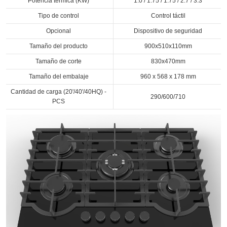
Potencia térmica (KW)
1.0 / 1.75 / 1.75 / 2.7 / 3.3
Tipo de control
Control táctil
Opcional
Dispositivo de seguridad
Tamaño del producto
900x510x110mm
Tamaño de corte
830x470mm
Tamaño del embalaje
960 x 568 x 178 mm
Cantidad de carga (20'/40'/40HQ) -
290/600/710
PCS