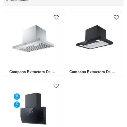
Campana Extractora De Acero Inoxidable En Forma De T GCHT-60/75/90SB
Campana Extractora De Acero Inoxidable En Forma De T GCHT-600/750/900T