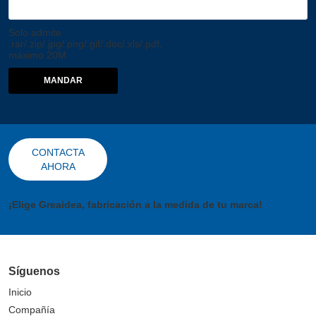
Solo admite
.rar/.zip/.jpg/.png/.gif/.doc/.xls/.pdf,
máximo 20M
MANDAR
CONTACTA
AHORA
¡Elige Greaidea, fabricación a la medida de tu marca!
Síguenos
Inicio
Compañía