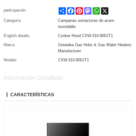
Share
Facebook
Pinterest
Mastodon
WhatsApp
X
participación
Categoría
Campanas extractoras de acero
inoxidable
English details
Cooker Hood CXW-310-900JT1
Marca
Greaidea Gas Hobs & Gas Water Heaters
Manufacturer
Modelo
CXW-310-900JT1
Información Detallada
CARACTERÍSTICAS