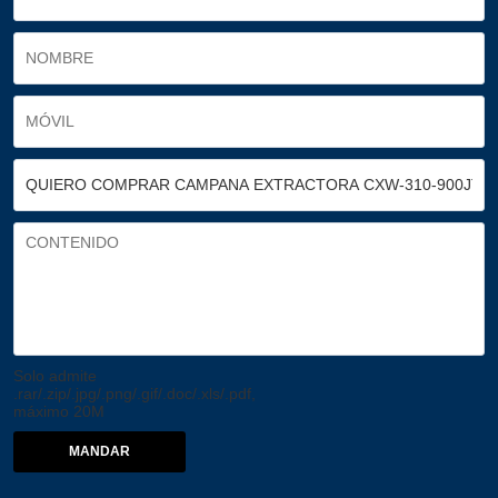
Solo admite
.rar/.zip/.jpg/.png/.gif/.doc/.xls/.pdf,
máximo 20M
MANDAR