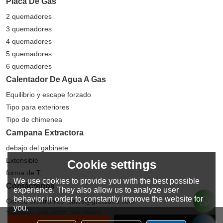
Placa De Gas
2 quemadores
3 quemadores
4 quemadores
5 quemadores
6 quemadores
Calentador De Agua A Gas
Equilibrio y escape forzado
Tipo para exteriores
Tipo de chimenea
Campana Extractora
debajo del gabinete
Extensible
Cookie settings
forma de T
We use cookies to provide you with the best possible
Contáctenos
experience. They also allow us to analyze user
behavior in order to constantly improve the website for
Correo electrónico: sales@greaidea.com
you.
Teléfono: +86-0757-25525502