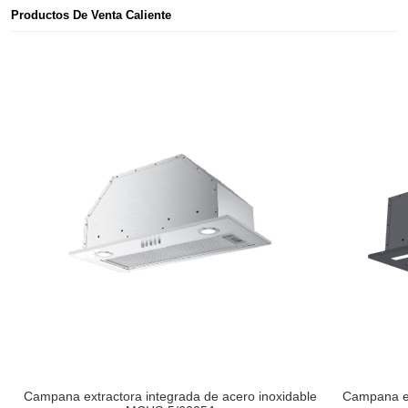
Productos De Venta Caliente
Campana extractora integrada de acero inoxidable
Campana ex