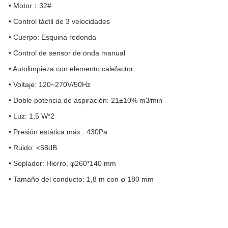
• Motor：32#
• Control táctil de 3 velocidades
• Cuerpo: Esquina redonda
• Control de sensor de onda manual
• Autolimpieza con elemento calefactor
• Voltaje: 120~270V/50Hz
• Doble potencia de aspiración: 21±10% m3∕min
• Luz: 1,5 W*2
• Presión estática máx.: 430Pa
• Ruido: <58dB
• Soplador: Hierro, φ260*140 mm
• Tamaño del conducto: 1,8 m con φ 180 mm