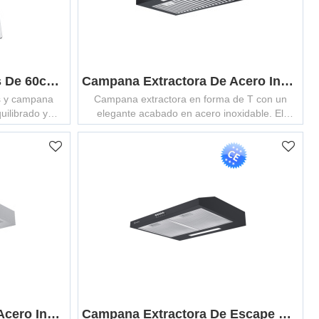
Combo De Estufas A Gas De 60cm Y Campana Extractora Slim C | Set De Electrodomésticos De Cocina
Campana Extractora De Acero Inoxidable En Forma De T GCHT-60/75/90SB
 y campana
Campana extractora en forma de T con un
uilibrado y
elegante acabado en acero inoxidable. El
as integradas
control de 3 velocidades le permite elegir
potencia de succión baja y alta.
Campana Extractora De Acero Inoxidable De Perfil Bajo GCHA-60/75/90
Campana Extractora De Escape Delgada En Blanco Y Negro MCHS-600B/W