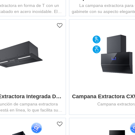
tractora en forma de T con un
La campana extractora para 
cabado en acero inoxidable. El
gabinete con su aspecto elegante
2 velocidades le permite elegir
acero inoxidable se puede 
ia de succión baja y alta.
perfectamente en cualquier
Campana Extractora Integrada De Acero Inoxidable MCHS-5/6005T
Campana Extractora CX
 función de campana extractora
Campana extractor
stá en línea, lo que facilita su
proceso de cocción.