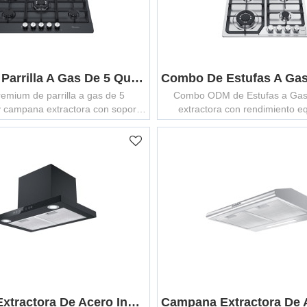
Combo De Parrilla A Gas De 5 Quemadores Y Campana Extractora De 75cm D | Set ODM De Electrodomésticos De Cocina
mium de parrilla a gas de 5
Combo ODM de Estufas a Gas
 campana extractora con soporte
extractora con rendimiento eq
eñado para soluciones de cocina
demanda comprobada para vent
s y listas para el mercado.
de marca.
Campana Extractora De Acero Inoxidable En Forma De T GCHT-600/750/900T