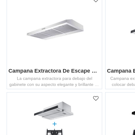
Campana Extractora De Escape Delgada De Acero Inoxidable MCHS-600S
La campana extractora para debajo del
Campana ext
gabinete con su aspecto elegante y brillante en
colocar deb
acero inoxidable se puede integrar
elegante y 
perfectamente en cualquier cocina.
puede integ