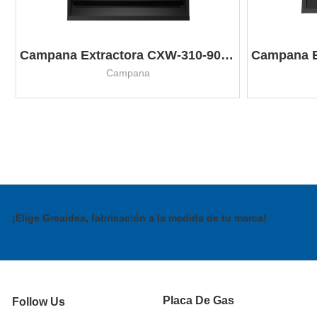
Campana Extractora CXW-310-900JT2
Campana
¡Elige Greaidea, fabricación a la medida de tu marca!
Placa De Gas
Follow Us