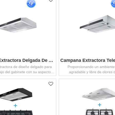
Campana Extractora Delgada De Acero Inoxidable GCHS-600T
ractora de diseño delgado para
Proporcionando un ambiente
ajo del gabinete con su aspecto
agradable y libre de olores 
brillante en acero inoxidable se
rar perfectamente en cualquier
cocina.