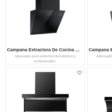
Campana Extractora De Cocina MCHW-C601
Adecuado para entornos domésticos y
Adecuado
profesionales.