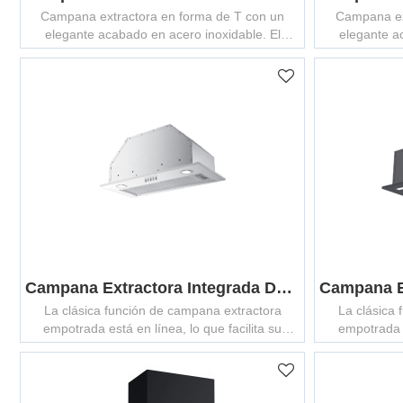
Campana extractora en forma de T con un
Campana ex
elegante acabado en acero inoxidable. El
elegante a
control de 2 velocidades le permite elegir
control de 
potencia de succión baja y alta.
potenc
Campana Extractora Integrada De Acero Inoxidable MCHS-5/6005A
La clásica función de campana extractora
La clásica
empotrada está en línea, lo que facilita su
empotrada e
proceso de cocción.