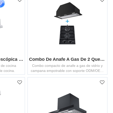
Campana Extractora Telescópica GCHD-600/750/900TS
Combo De Anafe A Gas De 2 Quemadores Y Campana Empotrable B | Set ODM Compacto De Cocina
 de cocina
Combo compacto de anafe a gas de vidrio y
de cocina.
campana empotrable con soporte ODM/OEM,
ideal para soluciones de cocina que optimizan
espacio.