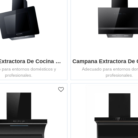
Campana Extractora De Cocina MCHW-H603
 para entornos domésticos y
Adecuado para entornos dom
profesionales.
profesionales.