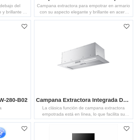
debajo del
Campana extractora para empotrar en armario
 y brillante en
con su aspecto elegante y brillante en acero
integrar
inoxidable que se integra perfectamente en
 cocina.
cualquier cocina.
W-280-B02
Campana Extractora Integrada De Acero Inoxidable MCHS-5/6005S
a
La clásica función de campana extractora
empotrada está en línea, lo que facilita su
proceso de cocción.