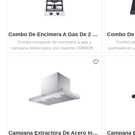
Combo De Encimera A Gas De 2 Quemadores Y Campana Telescópica A | Set ODM Compacto De Cocina
Combo compacto de encimera a gas y
Combo pre
campana telescópica con soporte ODM/OEM,
quemadores y
ideal para soluciones de cocina enfocadas en
ODM/OEM, dis
apartamentos.
moderna
Campana Extractora De Acero Inoxidable En Forma De T GCHT-60/75/90SB