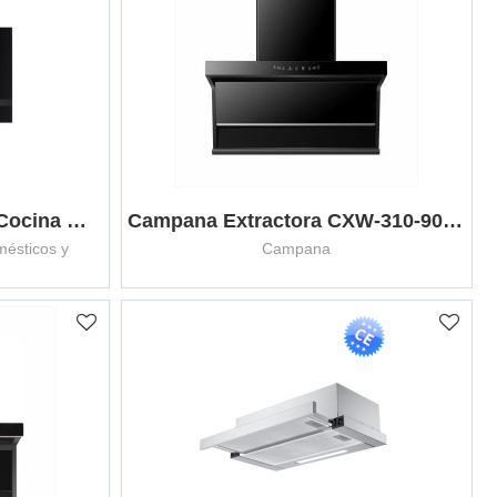
Campana Extractora De Cocina MCHW-H602
Campana Extractora CXW-310-900JT1
ésticos y
Campana